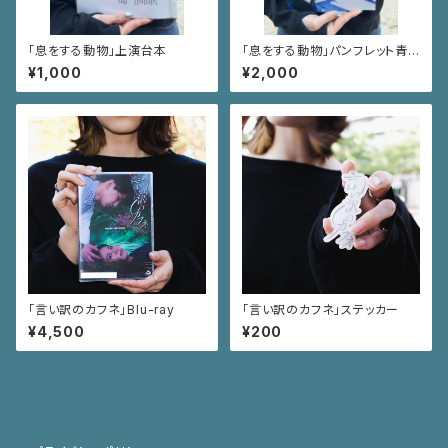
「息をする動物」上演台本
「息をする動物」パンフレット青い
鶴Ver
¥1,000
¥2,000
「言い訳のカフネ」Blu-ray
「言い訳のカフネ」ステッカー
¥4,500
¥200