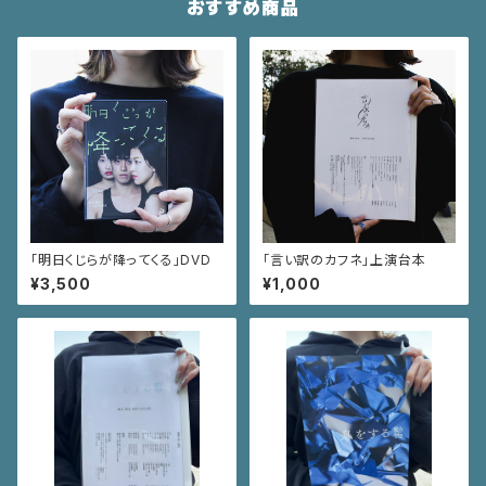
おすすめ商品
「明日くじらが降ってくる」DVD
「言い訳のカフネ」上演台本
¥3,500
¥1,000